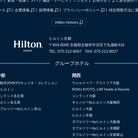
ン
宴会・会議
スパ
施設・サービス
アクセス
お知らせ
よくある質問
ース
企業情報
採用情報
プライバシーポリシー
特定商取引法に
Hilton Honors
ヒルトン京都
〒604-8006 京都府京都市中京区下丸屋町416
TEL: 075-212-8007 FAX: 075-212-8027
グループホテル
中部
関西
軽井沢KIKYOキュリオ・コレクション
ウォルドーフ・アストリア大阪
yヒルトン
ROKU KYOTO, LXR Hotels & Resorts
ンラッド名古屋
コンラッド大阪
ルトン名古屋
キャノピーbyヒルトン大阪梅田
ブルツリーbyヒルトン富山
ヒルトン大阪
ヒルトン京都
ダブルツリーbyヒルトン大阪城
ダブルツリーbyヒルトン京都駅
ダブルツリーbyヒルトン京都東山