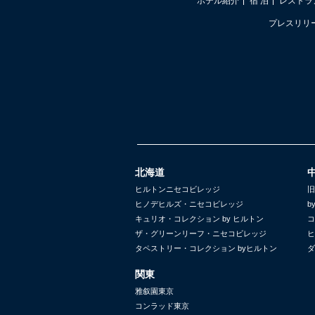
ホテル紹介
宿 泊
レストラ
プレスリリ
北海道
ヒルトンニセコビレッジ
旧
ヒノデヒルズ・ニセコビレッジ
b
キュリオ・コレクション by ヒルトン
コ
ザ・グリーンリーフ・ニセコビレッジ
ヒ
タペストリー・コレクション byヒルトン
ダ
関東
雅叙園東京
コンラッド東京