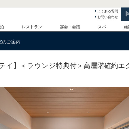
よくある質問
お問い合わせ
 泊
レストラン
宴会・会議
スパ
施
室のご案内
テイ】＜ラウンジ特典付＞高層階確約エ