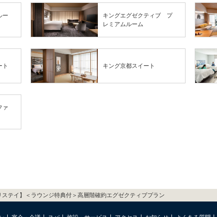
ルー
キングエグゼクティブ プ
レミアムルーム
ート
キング京都スイート
ファ
リステイ】＜ラウンジ特典付＞高層階確約エグゼクティブプラン