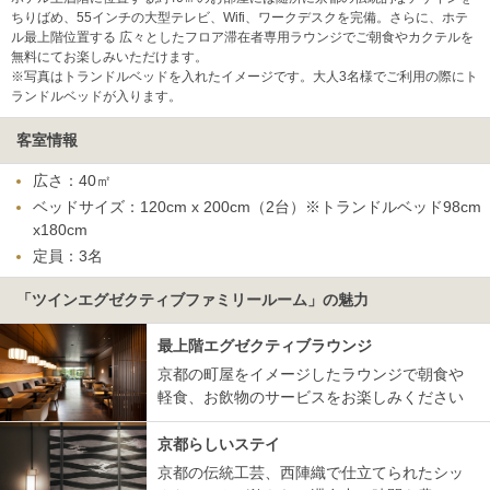
ちりばめ、55インチの大型テレビ、Wifi、ワークデスクを完備。さらに、ホテ
ル最上階位置する 広々としたフロア滞在者専用ラウンジでご朝食やカクテルを
無料にてお楽しみいただけます。
※写真はトランドルベッドを入れたイメージです。大人3名様でご利用の際にト
ランドルベッドが入ります。
客室情報
広さ：40㎡
ベッドサイズ：120cm x 200cm（2台）※トランドルベッド98cm
x180cm
定員：3名
「ツインエグゼクティブファミリールーム」の魅力
最上階エグゼクティブラウンジ
京都の町屋をイメージしたラウンジで朝食や
軽食、お飲物のサービスをお楽しみください
京都らしいステイ
京都の伝統工芸、西陣織で仕立てられたシッ