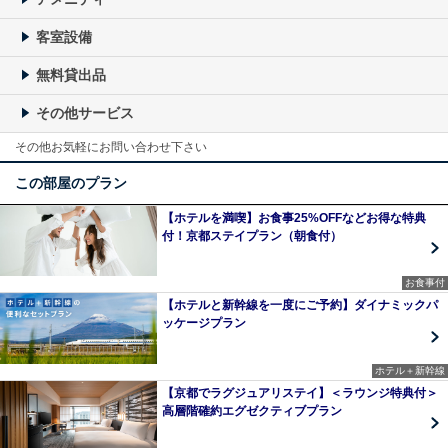
客室設備
無料貸出品
その他サービス
その他お気軽にお問い合わせ下さい
この部屋のプラン
【ホテルを満喫】お食事25%OFFなどお得な特典
付！京都ステイプラン（朝食付）
お食事付
【ホテルと新幹線を一度にご予約】ダイナミックパ
ッケージプラン
ホテル＋新幹線
【京都でラグジュアリステイ】＜ラウンジ特典付＞
高層階確約エグゼクティブプラン