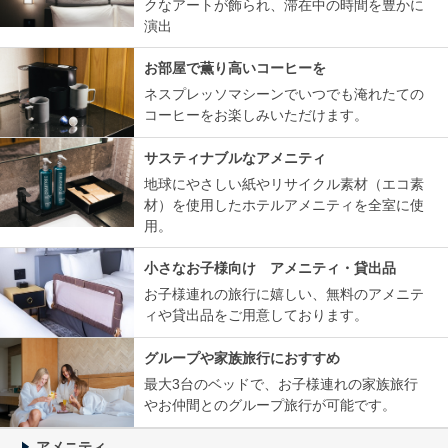
クなアートが飾られ、滞在中の時間を豊かに
演出
お部屋で薫り高いコーヒーを
ネスプレッソマシーンでいつでも淹れたての
コーヒーをお楽しみいただけます。
サスティナブルなアメニティ
地球にやさしい紙やリサイクル素材（エコ素
材）を使用したホテルアメニティを全室に使
用。
小さなお子様向け アメニティ・貸出品
お子様連れの旅行に嬉しい、無料のアメニテ
ィや貸出品をご用意しております。
グループや家族旅行におすすめ
最大3台のベッドで、お子様連れの家族旅行
やお仲間とのグループ旅行が可能です。
アメニティ