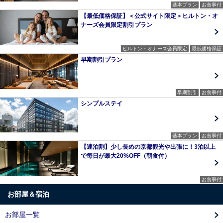
基本プラン
お食事付
【最低価格保証】＜公式サイト限定＞ヒルトン・オ
ナーズ会員限定割引プラン
ヒルトン・オナーズ会員限定
最低価格保証
早期割引プラン
早期割引
お食事付
シンプルステイ
基本プラン
お食事付
【連泊割】少し長めの京都観光や出張に！3泊以上
で毎日が最大20%OFF（朝食付）
お食事付
お部屋＆宿泊
お部屋一覧