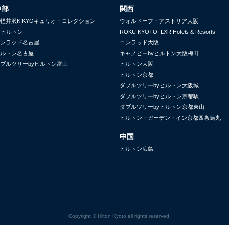
中部
関西
軽井沢KIKYOキュリオ・コレクション
ウォルドーフ・アストリア大阪
yヒルトン
ROKU KYOTO, LXR Hotels & Resorts
ンラッド名古屋
コンラッド大阪
ルトン名古屋
キャノピーbyヒルトン大阪梅田
ブルツリーbyヒルトン富山
ヒルトン大阪
ヒルトン京都
ダブルツリーbyヒルトン大阪城
ダブルツリーbyヒルトン京都駅
ダブルツリーbyヒルトン京都東山
ヒルトン・ガーデン・イン京都四条烏丸
中国
ヒルトン広島
Copyright © Hilton Kyoto all rights reserved.