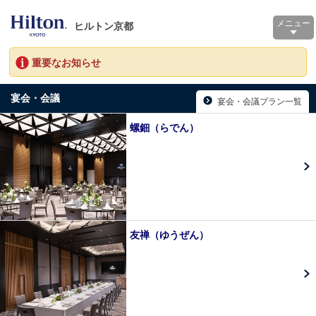
メニュー
ヒルトン京都
重要なお知らせ
宴会・会議
宴会・会議プラン一覧
螺鈿（らでん）
友禅（ゆうぜん）