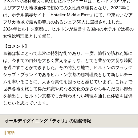
ト&スパで総料理長に就任したルッジェーロは、ヒルトンの中東お
よびアフリカ地域全体で初めての女性総料理長となり、2022年に
は、ホテル業界サイト「Hotelier Middle East」にて、中東およびア
フリカ地域で最も影響力のあるシェフ50人に選出されました。
2024年ヒルトン京都に、ヒルトンが運営する国内のホテルでは初の
女性総料理長として就任。
【コメント】
京都は私にとって非常に特別な街であり、一度、旅行で訪れた際に
は、今までの自分を大きく変えるような、とても豊かで大切な時間
を過ごすことができました。その特別な地で、ヒルトンのフラッグ
シップ・ブランドであるヒルトン京都の総料理長として新しいチー
ムを率いることに、大きな責任を担ったと感じています。これまで
世界各地を旅して得た知識や異なる文化の深さから学んだ良い部分
を抽出し、ヒルトン京都でしか味わえない料理を通した体験を提供
したいと思っています。
オールデイダイニング「テオリ」の店舗情報
電話