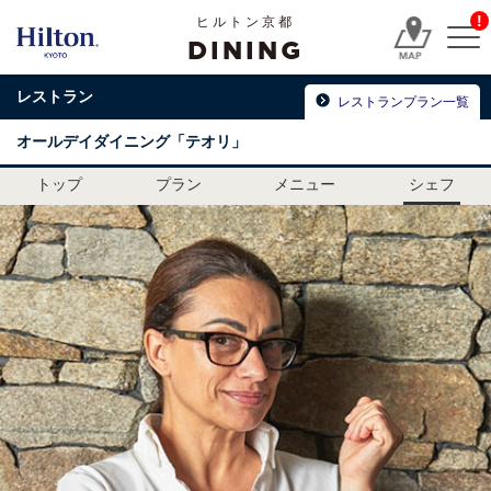
!
ヒルトン京都
DINING
レストラン
レストランプラン一覧
オールデイダイニング「テオリ」
トップ
プラン
メニュー
シェフ