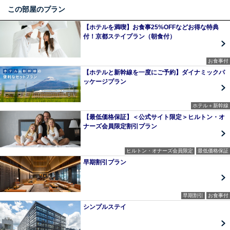
この部屋のプラン
【ホテルを満喫】お食事25%OFFなどお得な特典
付！京都ステイプラン（朝食付）
お食事付
【ホテルと新幹線を一度にご予約】ダイナミックパ
ッケージプラン
ホテル＋新幹線
【最低価格保証】＜公式サイト限定＞ヒルトン・オ
ナーズ会員限定割引プラン
ヒルトン・オナーズ会員限定
最低価格保証
早期割引プラン
早期割引
お食事付
シンプルステイ