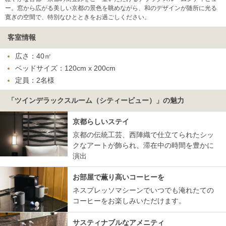
ー。窓から広がる美しい京都の景色を眺めながら、和のデザインが随所に光る
寛ぎの空間で、特別なひとときをお過ごしください。
客室情報
広さ：40㎡
ベッドサイズ：120cm x 200cm
定員：2名様
「ツインデラックスルーム（シティービュー）」の魅力
京都らしいステイ
京都の伝統工芸、西陣織で仕立てられたシッ
クなアートが飾られ、滞在中の時間を豊かに
演出
お部屋で薫り高いコーヒーを
ネスプレッソマシーンでいつでも淹れたての
コーヒーをお楽しみいただけます。
サスティナブルなアメニティ