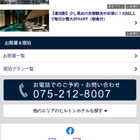
基本プラン
お食事付
【連泊割】少し長めの京都観光や出張に！3泊以上
で毎日が最大20%OFF（朝食付）
お食事付
お部屋＆宿泊
お部屋一覧
宿泊プラン一覧
他のエリアのヒルトンホテルを探す